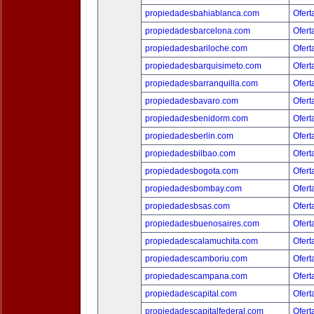
propiedadesbahiablanca.com
Ofert
propiedadesbarcelona.com
Ofert
propiedadesbariloche.com
Ofert
propiedadesbarquisimeto.com
Ofert
propiedadesbarranquilla.com
Ofert
propiedadesbavaro.com
Ofert
propiedadesbenidorm.com
Ofert
propiedadesberlin.com
Ofert
propiedadesbilbao.com
Ofert
propiedadesbogota.com
Ofert
propiedadesbombay.com
Ofert
propiedadesbsas.com
Ofert
propiedadesbuenosaires.com
Ofert
propiedadescalamuchita.com
Ofert
propiedadescamboriu.com
Ofert
propiedadescampana.com
Ofert
propiedadescapital.com
Ofert
propiedadescapitalfederal.com
Ofert