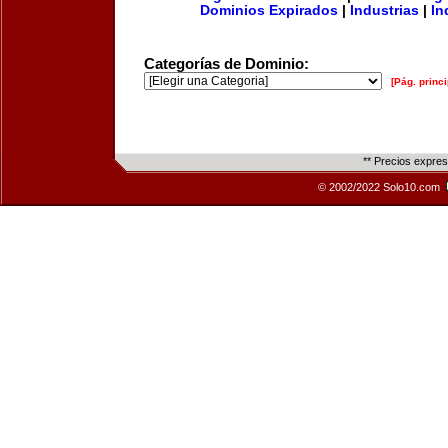
Dominios Expirados
|
Industrias
|
In
Categorías de Dominio:
[Pág. princi
** Precios expre
© 2002/2022 Solo10.com