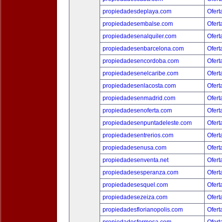
propiedadesdeplaya.com
Ofert
propiedadesembalse.com
Ofert
propiedadesenalquiler.com
Ofert
propiedadesenbarcelona.com
Ofert
propiedadesencordoba.com
Ofert
propiedadesenelcaribe.com
Ofert
propiedadesenlacosta.com
Ofert
propiedadesenmadrid.com
Ofert
propiedadesenoferta.com
Ofert
propiedadesenpuntadeleste.com
Ofert
propiedadesentrerios.com
Ofert
propiedadesenusa.com
Ofert
propiedadesenventa.net
Ofert
propiedadesesperanza.com
Ofert
propiedadesesquel.com
Ofert
propiedadesezeiza.com
Ofert
propiedadesflorianopolis.com
Ofert