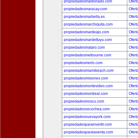
propiedadesmaldonado.com
Ofert
propiedadesmaracay.com
Ofert
propiedadesmarbella.es
Ofert
propiedadesmarchiquita.com
Ofert
propiedadesmardeajo.com
Ofert
propiedadesmardeltuyu.com
Ofert
propiedadesmataro.com
Ofert
propiedadesmelbourne.com
Ofert
propiedadesmerlo.com
Ofert
propiedadesmiamibeach.com
Ofert
propiedadesmisiones.com
Ofert
propiedadesmontevideo.com
Ofert
propiedadesmontreal.com
Ofert
propiedadesmoscu.com
Ofert
propiedadesnecochea.com
Ofert
propiedadesnuevayork.com
Ofert
propiedadesparainvertir.com
Ofert
propiedadesparalaventa.com
Ofert