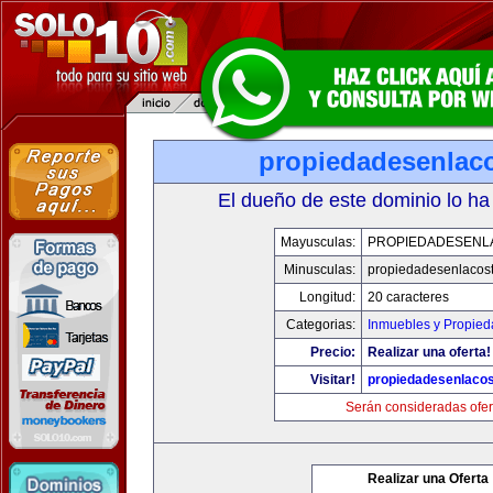
propiedadesenlac
El dueño de este dominio lo ha
Mayusculas:
PROPIEDADESENL
Minusculas:
propiedadesenlacos
Longitud:
20 caracteres
Categorias:
Inmuebles y Propie
Precio:
Realizar una oferta!
Visitar!
propiedadesenlaco
Serán consideradas ofer
Realizar una Oferta