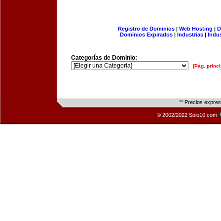
Registro de Dominios
|
Web Hosting
|
D
Dominios Expirados
|
Industrias
|
Indu
Categorías de Dominio:
[Pág. princi
** Precios expre
© 2002/2022 Solo10.com