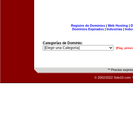
Registro de Dominios
|
Web Hosting
|
D
Dominios Expirados
|
Industrias
|
Indu
Categorías de Dominio:
[Pág. princi
** Precios expre
© 2002/2022 Solo10.com