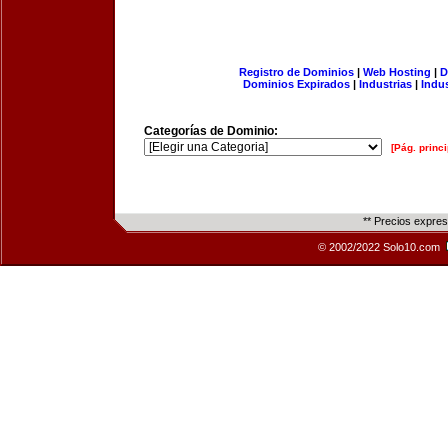
Registro de Dominios
|
Web Hosting
|
D
Dominios Expirados
|
Industrias
|
Indu
Categorías de Dominio:
[Pág. princi
** Precios expre
© 2002/2022 Solo10.com