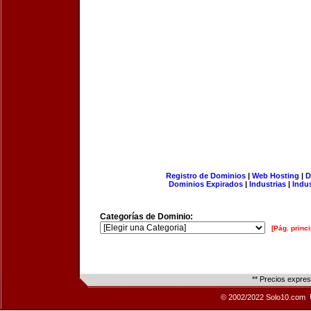
Registro de Dominios
|
Web Hosting
|
D
Dominios Expirados
|
Industrias
|
Indu
Categorías de Dominio:
[Pág. princi
** Precios expre
© 2002/2022 Solo10.com