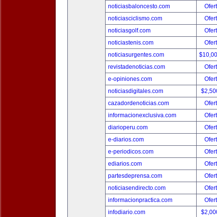
noticiasbaloncesto.com
Ofer
noticiasciclismo.com
Ofer
noticiasgolf.com
Ofer
noticiastenis.com
Ofer
noticiasurgentes.com
$10,0
revistadenoticias.com
Ofer
e-opiniones.com
Ofer
noticiasdigitales.com
$2,50
cazadordenoticias.com
Ofer
informacionexclusiva.com
Ofer
diarioperu.com
Ofer
e-diarios.com
Ofer
e-periodicos.com
Ofer
ediarios.com
Ofer
partesdeprensa.com
Ofer
noticiasendirecto.com
Ofer
informacionpractica.com
Ofer
infodiario.com
$2,00