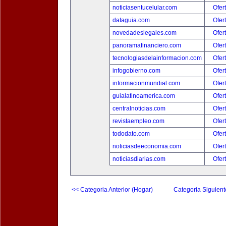
noticiasentucelular.com
Ofer
dataguia.com
Ofer
novedadeslegales.com
Ofer
panoramafinanciero.com
Ofer
tecnologiasdelainformacion.com
Ofer
infogobierno.com
Ofer
informacionmundial.com
Ofer
guialatinoamerica.com
Ofer
centralnoticias.com
Ofer
revistaempleo.com
Ofer
tododato.com
Ofer
noticiasdeeconomia.com
Ofer
noticiasdiarias.com
Ofer
<< Categoria Anterior (Hogar)
Categoria Siguient