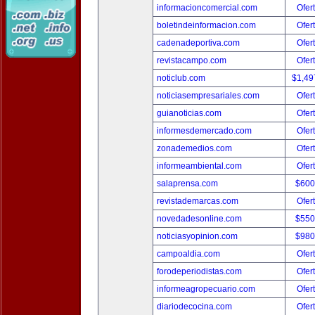
informacioncomercial.com
Ofer
boletindeinformacion.com
Ofer
cadenadeportiva.com
Ofer
revistacampo.com
Ofer
noticlub.com
$1,49
noticiasempresariales.com
Ofer
guianoticias.com
Ofer
informesdemercado.com
Ofer
zonademedios.com
Ofer
informeambiental.com
Ofer
salaprensa.com
$600
revistademarcas.com
Ofer
novedadesonline.com
$550
noticiasyopinion.com
$980
campoaldia.com
Ofer
forodeperiodistas.com
Ofer
informeagropecuario.com
Ofer
diariodecocina.com
Ofer