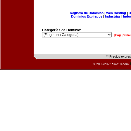
Registro de Dominios
|
Web Hosting
|
D
Dominios Expirados
|
Industrias
|
Indu
Categorías de Dominio:
[Pág. princi
** Precios expre
© 2002/2022 Solo10.com