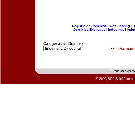
Registro de Dominios
|
Web Hosting
|
D
Dominios Expirados
|
Industrias
|
Indu
Categorías de Dominio:
[Pág. princi
** Precios expre
© 2002/2022 Solo10.com