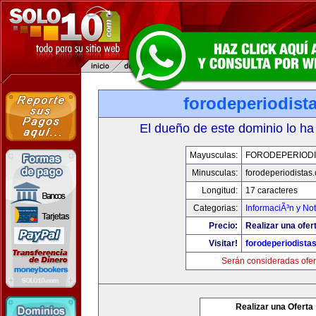
forodeperiodist
El dueño de este dominio lo ha
Mayusculas:
FORODEPERIODI
Minusculas:
forodeperiodistas
Longitud:
17 caracteres
Categorias:
InformaciÃ³n y Not
Precio:
Realizar una ofer
Visitar!
forodeperiodista
Serán consideradas ofer
Realizar una Oferta