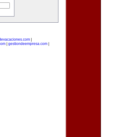
devacaciones.com
|
.com
|
gestiondeempresa.com
|