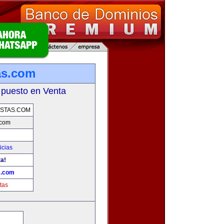
as.com
 puesto en Venta
STAS.COM
.com
icias
ta!
s.com
tas