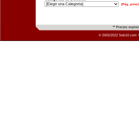
[Pág. princi
** Precios expre
© 2002/2022 Solo10.com