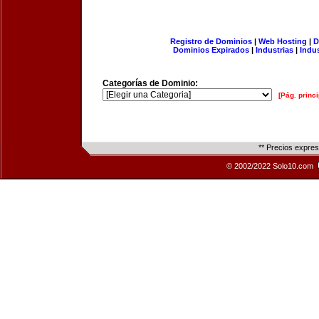
Registro de Dominios
|
Web Hosting
|
D
Dominios Expirados
|
Industrias
|
Indu
Categorías de Dominio:
[Pág. princi
** Precios expre
© 2002/2022 Solo10.com