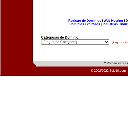
Registro de Dominios
|
Web Hosting
|
D
Dominios Expirados
|
Industrias
|
Indu
Categorías de Dominio:
[Pág. princi
** Precios expre
© 2002/2022 Solo10.com