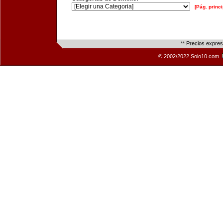
[Pág. princi
** Precios expre
© 2002/2022 Solo10.com