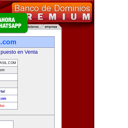
l.com
 puesto en Venta
ASIL.COM
com
rta!
.com
tas