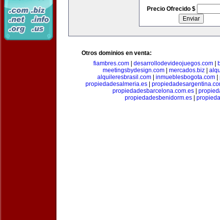
Precio Ofrecido $
Otros dominios en venta:
fiambres.com
|
desarrollodevideojuegos.com
|
meetingsbydesign.com
|
mercados.biz
|
alq
alquileresbrasil.com
|
inmueblesbogota.com
|
propiedadesalmeria.es
|
propiedadesargentina.c
propiedadesbarcelona.com.es
|
propied
propiedadesbenidorm.es
|
propieda