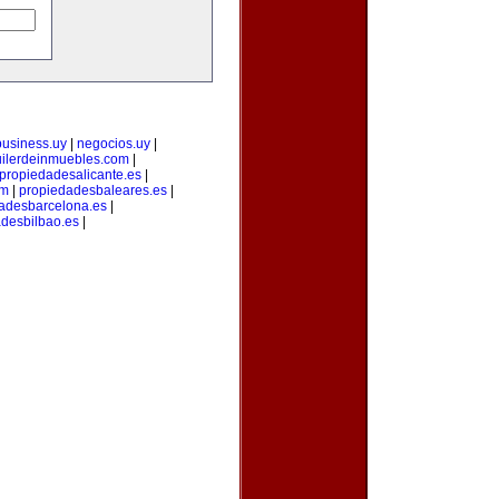
business.uy
|
negocios.uy
|
uilerdeinmuebles.com
|
propiedadesalicante.es
|
om
|
propiedadesbaleares.es
|
adesbarcelona.es
|
desbilbao.es
|