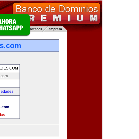
es.com
ADES.COM
s.com
piedades
s.com
tas