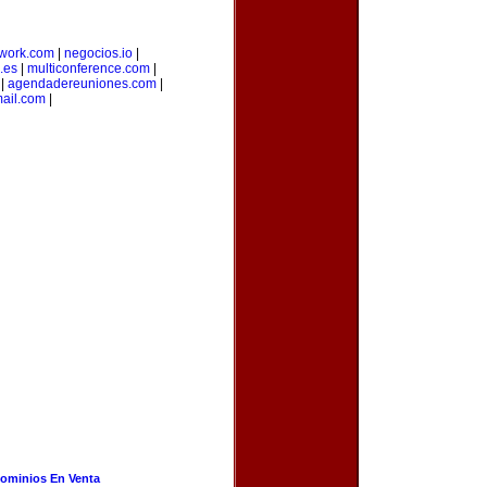
twork.com
|
negocios.io
|
.es
|
multiconference.com
|
|
agendadereuniones.com
|
ail.com
|
ominios En Venta