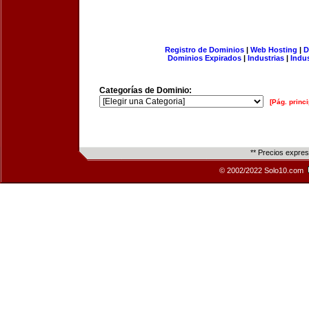
Registro de Dominios
|
Web Hosting
|
D
Dominios Expirados
|
Industrias
|
Indu
Categorías de Dominio:
[Pág. princi
** Precios expre
© 2002/2022 Solo10.com