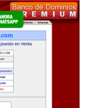
.com
 puesto en Venta
TA.COM
com
opiedades
erta!
.com
tas