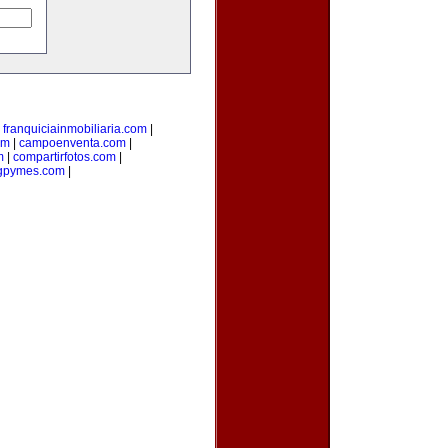
|
franquiciainmobiliaria.com
|
om
|
campoenventa.com
|
m
|
compartirfotos.com
|
gpymes.com
|