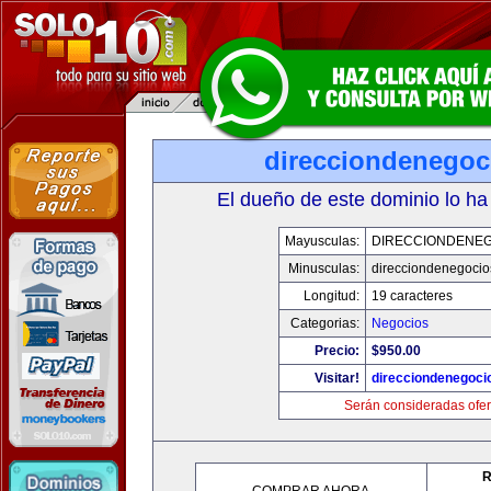
direcciondenegoc
El dueño de este dominio lo ha
Mayusculas:
DIRECCIONDENE
Minusculas:
direcciondenegoci
Longitud:
19 caracteres
Categorias:
Negocios
Precio:
$950.00
Visitar!
direcciondenegoci
Serán consideradas ofer
R