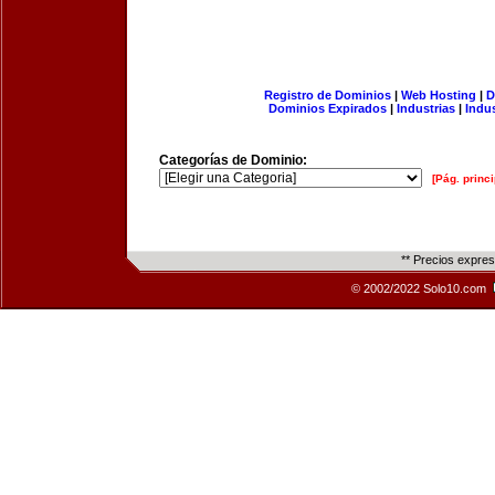
Registro de Dominios
|
Web Hosting
|
D
Dominios Expirados
|
Industrias
|
Indu
Categorías de Dominio:
[Pág. princi
** Precios expre
© 2002/2022 Solo10.com