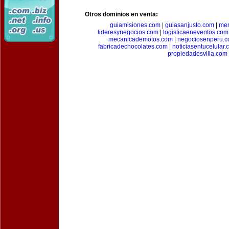
Otros dominios en venta:
guiamisiones.com
|
guiasanjusto.com
|
mer
lideresynegocios.com
|
logisticaeneventos.com
mecanicademotos.com
|
negociosenperu.
fabricadechocolates.com
|
noticiasentucelular.
propiedadesvilla.com