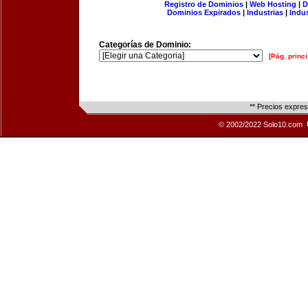
Registro de Dominios
|
Web Hosting
|
D
Dominios Expirados
|
Industrias
|
Indu
Categorías de Dominio:
[Pág. princi
** Precios expre
© 2002/2022 Solo10.com