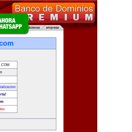
.com
.COM
m
ializacion
rta!
om
tas