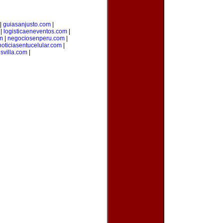
|
guiasanjusto.com
|
|
logisticaeneventos.com
|
m
|
negociosenperu.com
|
noticiasentucelular.com
|
svilla.com
|