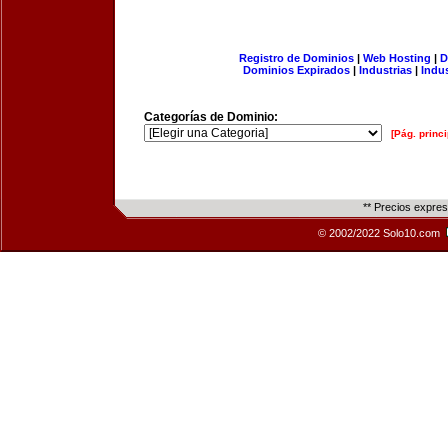
Registro de Dominios
|
Web Hosting
|
D
Dominios Expirados
|
Industrias
|
Indu
Categorías de Dominio:
[Pág. princi
** Precios expre
© 2002/2022 Solo10.com