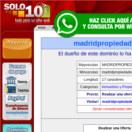
madridpropieda
El dueño de este dominio lo ha
Mayusculas:
MADRIDPROPIE
Minusculas:
madridpropiedade
Longitud:
17 caracteres
Categorias:
Inmuebles y Prop
Precio:
Realizar una ofert
Visitar!
madridpropiedad
Serán consideradas ofer
Realizar una Oferta