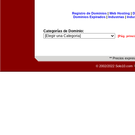
Registro de Dominios
|
Web Hosting
|
D
Dominios Expirados
|
Industrias
|
Indu
Categorías de Dominio:
[Pág. princi
** Precios expre
© 2002/2022 Solo10.com