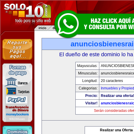
anunciosbienesra
El dueño de este dominio lo ha
Mayusculas:
ANUNCIOSBIENES
Minusculas:
anunciosbienesraic
Longitud:
20 caracteres
Categorias:
Inmuebles y Propie
Precio:
Realizar una oferta
Visitar!
anunciosbienesrai
Serán consideradas ofer
Realizar una Oferta