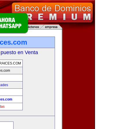
ices.com
 puesto en Venta
RAICES.COM
es.com
dades
!
ces.com
tas