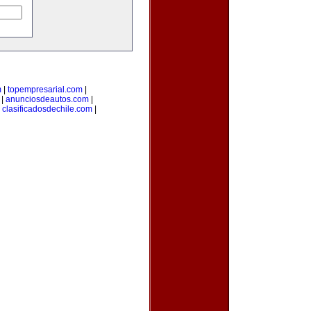
m
|
topempresarial.com
|
|
anunciosdeautos.com
|
|
clasificadosdechile.com
|