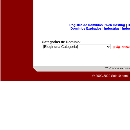
Registro de Dominios
|
Web Hosting
|
D
Dominios Expirados
|
Industrias
|
Indu
Categorías de Dominio:
[Pág. princi
** Precios expre
© 2002/2022 Solo10.com