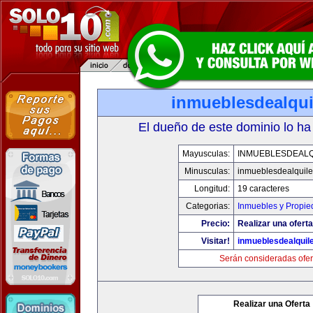
inmueblesdealqui
El dueño de este dominio lo ha
Mayusculas:
INMUEBLESDEALQ
Minusculas:
inmueblesdealquile
Longitud:
19 caracteres
Categorias:
Inmuebles y Propi
Precio:
Realizar una oferta
Visitar!
inmueblesdealquil
Serán consideradas ofer
Realizar una Oferta