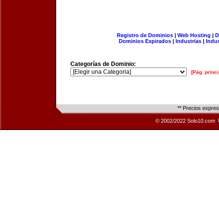
Registro de Dominios
|
Web Hosting
|
D
Dominios Expirados
|
Industrias
|
Indu
Categorías de Dominio:
[Pág. princi
** Precios expre
© 2002/2022 Solo10.com