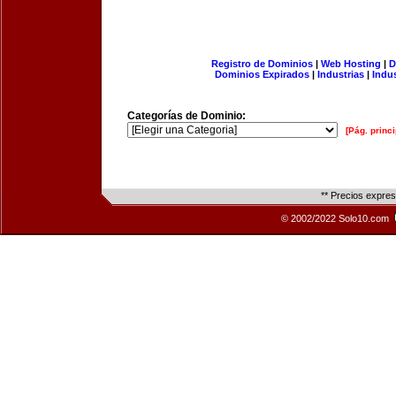
Registro de Dominios
|
Web Hosting
|
D
Dominios Expirados
|
Industrias
|
Indu
Categorías de Dominio:
[Pág. princi
** Precios expre
© 2002/2022 Solo10.com