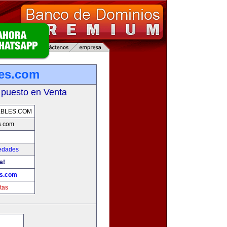
es.com
 puesto en Venta
EBLES.COM
s.com
iedades
a!
es.com
tas