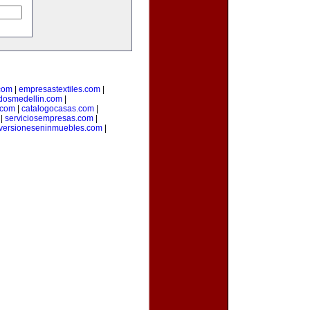
.com
|
empresastextiles.com
|
adosmedellin.com
|
.com
|
catalogocasas.com
|
|
serviciosempresas.com
|
versioneseninmuebles.com
|