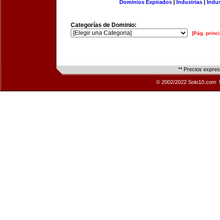
Dominios Expirados
|
Industrias
|
Indu
Categorías de Dominio:
[Pág. princi
** Precios expre
© 2002/2022 Solo10.com