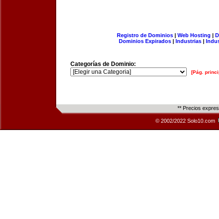
Registro de Dominios
|
Web Hosting
|
D
Dominios Expirados
|
Industrias
|
Indu
Categorías de Dominio:
[Pág. princi
** Precios expre
© 2002/2022 Solo10.com