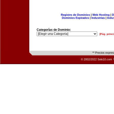
Registro de Dominios
|
Web Hosting
|
D
Dominios Expirados
|
Industrias
|
Indu
Categorías de Dominio:
[Pág. princi
** Precios expre
© 2002/2022 Solo10.com