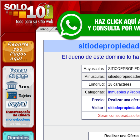
sitiodepropieda
El dueño de este dominio lo ha
Mayusculas:
SITIODEPROPIE
Minusculas:
sitiodepropiedade
Longitud:
18 caracteres
Categorias:
Inmuebles y Prop
Precio:
Realizar una ofert
Visitar!
sitiodepropiedad
Serán consideradas ofer
Realizar una Oferta