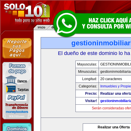
gestioninmobilia
El dueño de este dominio lo ha
Mayusculas:
GESTIONINMOBIL
Minusculas:
gestioninmobiliari
Longitud:
20 caracteres
Categorias:
Inmuebles y Propi
Precio:
Realizar una ofert
Visitar!
gestioninmobiliar
Serán consideradas ofer
Realizar una Oferta