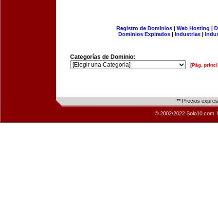
Registro de Dominios
|
Web Hosting
|
D
Dominios Expirados
|
Industrias
|
Indu
Categorías de Dominio:
[Pág. princi
** Precios expre
© 2002/2022 Solo10.com