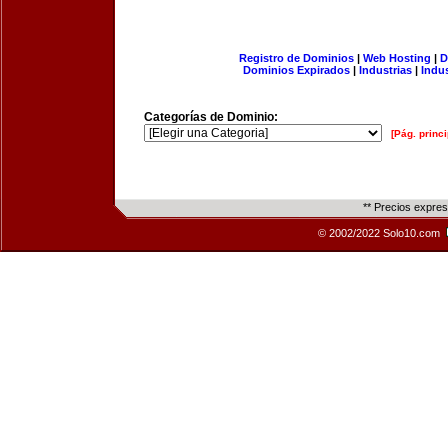
Registro de Dominios
|
Web Hosting
|
D
Dominios Expirados
|
Industrias
|
Indu
Categorías de Dominio:
[Pág. princi
** Precios expre
© 2002/2022 Solo10.com