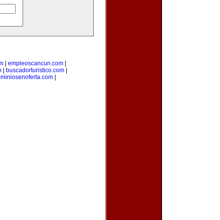
om
|
empleoscancun.com
|
m
|
buscadorturistico.com
|
miniosenoferta.com
|