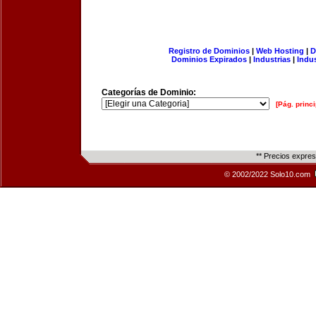
Registro de Dominios
|
Web Hosting
|
D
Dominios Expirados
|
Industrias
|
Indu
Categorías de Dominio:
[Pág. princi
** Precios expre
© 2002/2022 Solo10.com