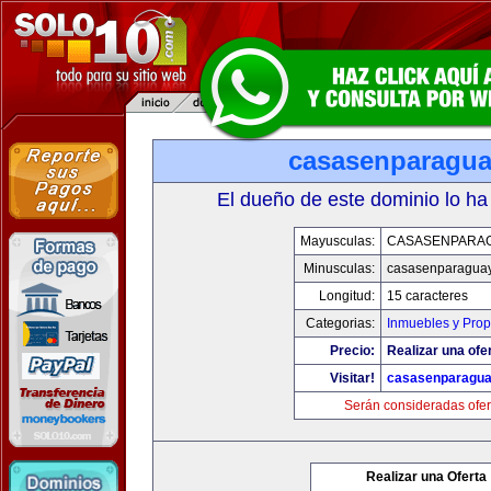
casasenparagu
El dueño de este dominio lo ha
Mayusculas:
CASASENPARA
Minusculas:
casasenparagua
Longitud:
15 caracteres
Categorias:
Inmuebles y Pro
Precio:
Realizar una ofer
Visitar!
casasenparagu
Serán consideradas ofer
Realizar una Oferta