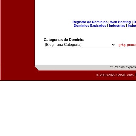
Registro de Dominios
|
Web Hosting
|
D
Dominios Expirados
|
Industrias
|
Indu
Categorías de Dominio:
[Pág. princi
** Precios expre
© 2002/2022 Solo10.com