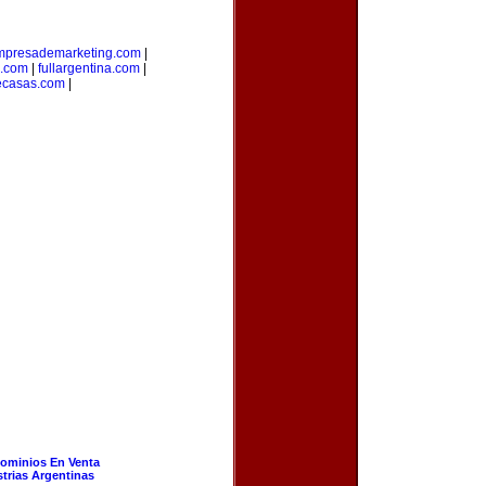
mpresademarketing.com
|
s.com
|
fullargentina.com
|
ecasas.com
|
ominios En Venta
strias Argentinas