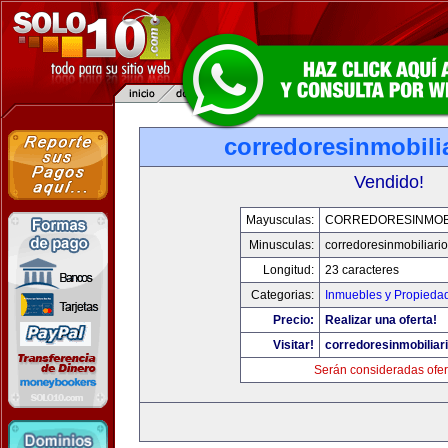
corredoresinmobili
Vendido!
Mayusculas:
CORREDORESINMOBI
Minusculas:
corredoresinmobiliari
Longitud:
23 caracteres
Categorias:
Inmuebles y Propieda
Precio:
Realizar una oferta!
Visitar!
corredoresinmobiliar
Serán consideradas ofer