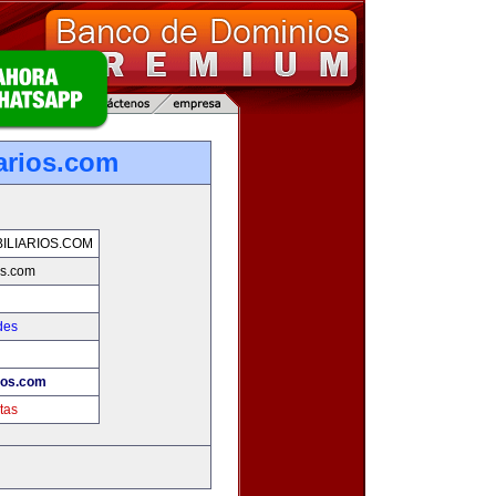
arios.com
LIARIOS.COM
os.com
des
ios.com
tas