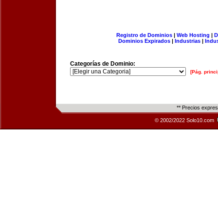
Registro de Dominios
|
Web Hosting
|
D
Dominios Expirados
|
Industrias
|
Indu
Categorías de Dominio:
[Pág. princi
** Precios expre
© 2002/2022 Solo10.com