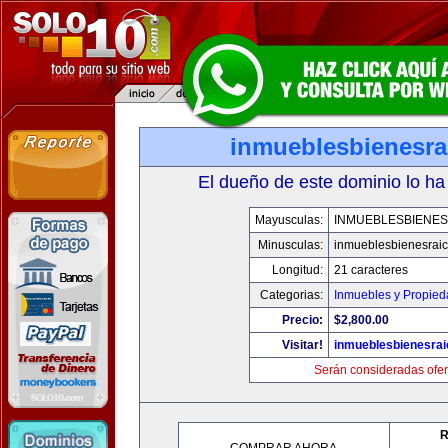
inmueblesbienesra
El dueño de este dominio lo ha
Mayusculas:
INMUEBLESBIENES
Minusculas:
inmueblesbienesrai
Longitud:
21 caracteres
Categorias:
Inmuebles y Propie
Precio:
$2,800.00
Visitar!
inmueblesbienesra
Serán consideradas ofer
R