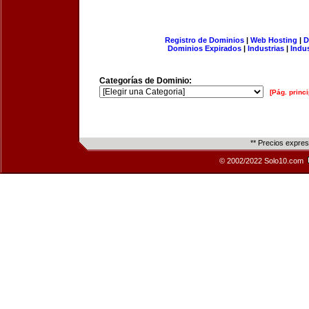
Registro de Dominios
|
Web Hosting
|
D
Dominios Expirados
|
Industrias
|
Indu
Categorías de Dominio:
[Pág. princi
** Precios expre
© 2002/2022 Solo10.com