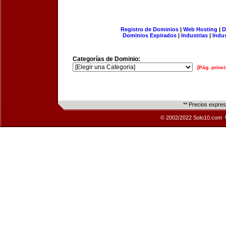
Registro de Dominios
|
Web Hosting
|
D
Dominios Expirados
|
Industrias
|
Indu
Categorías de Dominio:
[Pág. princi
** Precios expre
© 2002/2022 Solo10.com