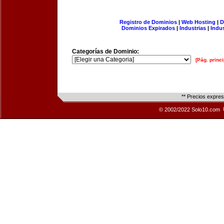
Registro de Dominios
|
Web Hosting
|
D
Dominios Expirados
|
Industrias
|
Indu
Categorías de Dominio:
[Pág. princi
** Precios expre
© 2002/2022 Solo10.com