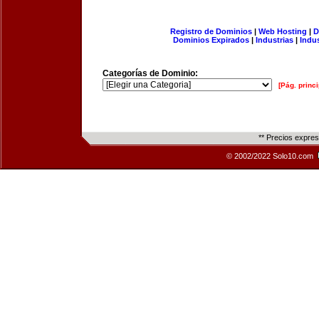
Registro de Dominios
|
Web Hosting
|
D
Dominios Expirados
|
Industrias
|
Indu
Categorías de Dominio:
[Pág. princi
** Precios expre
© 2002/2022 Solo10.com