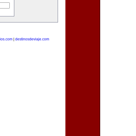
ios.com
|
destinosdeviaje.com