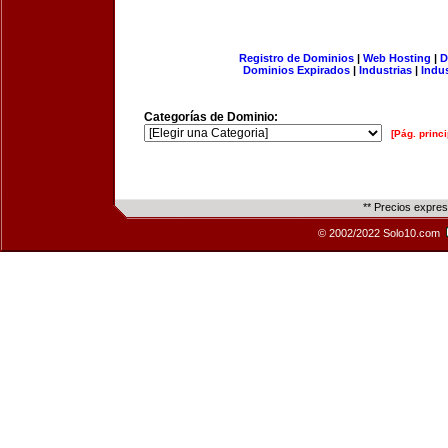
Registro de Dominios
|
Web Hosting
|
D
Dominios Expirados
|
Industrias
|
Indu
Categorías de Dominio:
[Pág. princi
** Precios expre
© 2002/2022 Solo10.com