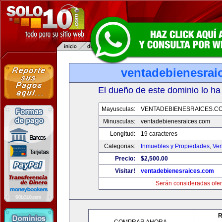
ventadebienesrai
El dueño de este dominio lo ha
Mayusculas:
VENTADEBIENESRAICES.C
Minusculas:
ventadebienesraices.com
Longitud:
19 caracteres
Categorias:
Inmuebles y Propiedades
,
Ven
Precio:
$2,500.00
Visitar!
ventadebienesraices.com
Serán consideradas ofer
R