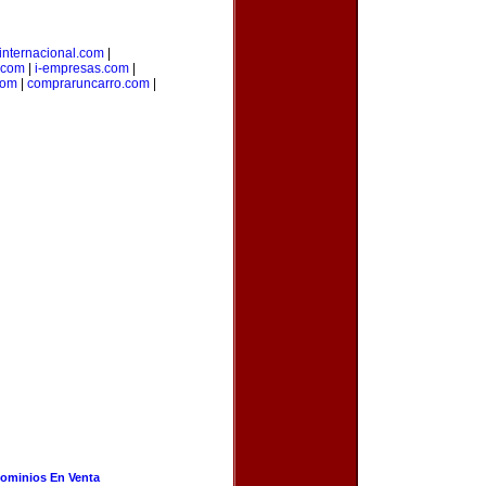
internacional.com
|
.com
|
i-empresas.com
|
com
|
compraruncarro.com
|
ominios En Venta