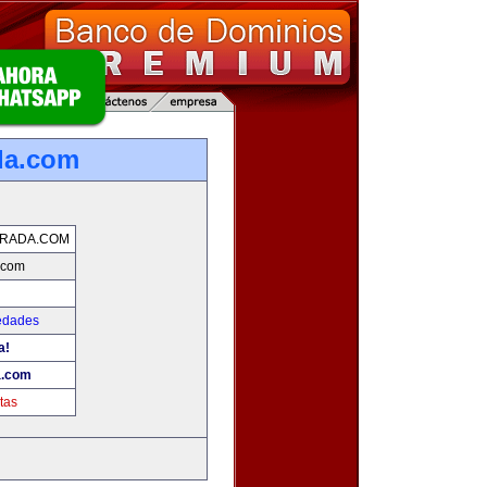
da.com
ORADA.COM
.com
edades
a!
a.com
tas