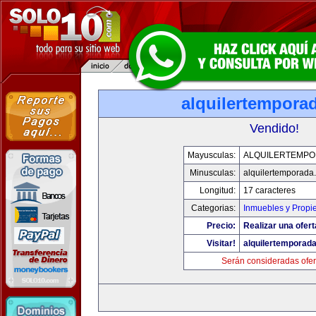
alquilertempora
Vendido!
Mayusculas:
ALQUILERTEMP
Minusculas:
alquilertemporada
Longitud:
17 caracteres
Categorias:
Inmuebles y Propi
Precio:
Realizar una ofert
Visitar!
alquilertemporad
Serán consideradas ofer