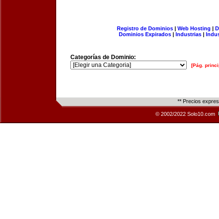
Registro de Dominios
|
Web Hosting
|
D
Dominios Expirados
|
Industrias
|
Indu
Categorías de Dominio:
[Pág. princi
** Precios expre
© 2002/2022 Solo10.com