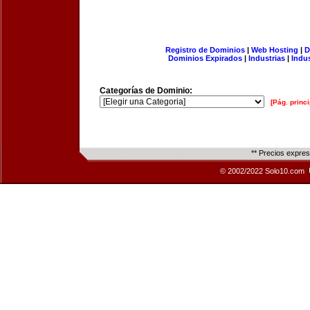
Registro de Dominios
|
Web Hosting
|
D
Dominios Expirados
|
Industrias
|
Indu
Categorías de Dominio:
[Pág. princi
** Precios expre
© 2002/2022 Solo10.com