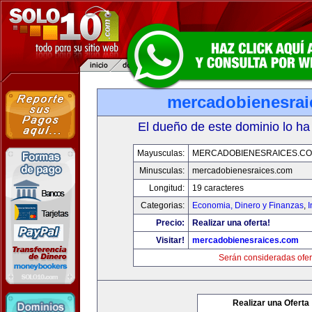
mercadobienesrai
El dueño de este dominio lo ha
Mayusculas:
MERCADOBIENESRAICES.C
Minusculas:
mercadobienesraices.com
Longitud:
19 caracteres
Categorias:
Economia, Dinero y Finanzas
,
Precio:
Realizar una oferta!
Visitar!
mercadobienesraices.com
Serán consideradas ofer
Realizar una Oferta