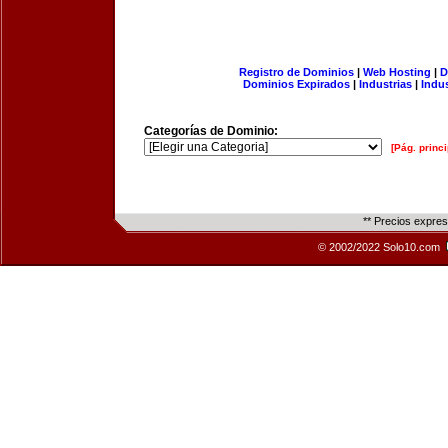
Registro de Dominios
|
Web Hosting
|
D
Dominios Expirados
|
Industrias
|
Indu
Categorías de Dominio:
[Pág. princi
** Precios expre
© 2002/2022 Solo10.com