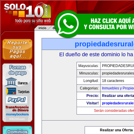
propiedadesrura
El dueño de este dominio lo ha
Mayusculas:
PROPIEDADESRU
Minusculas:
propiedadesrurale
Longitud:
18 caracteres
Categorias:
Inmuebles y Propi
Precio:
Realizar una oferta
Visitar!
propiedadesrural
Serán consideradas ofer
Realizar una Oferta