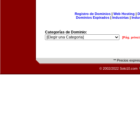
Registro de Dominios
|
Web Hosting
|
D
Dominios Expirados
|
Industrias
|
Indu
Categorías de Dominio:
[Pág. princi
** Precios expre
© 2002/2022 Solo10.com