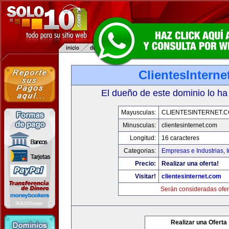
ClientesIntern
El dueño de este dominio lo ha
Mayusculas:
CLIENTESINTERNET.
Minusculas:
clientesinternet.com
Longitud:
16 caracteres
Categorias:
Empresas e Industrias
,
I
Precio:
Realizar una oferta!
Visitar!
clientesinternet.com
Serán consideradas ofer
Realizar una Oferta