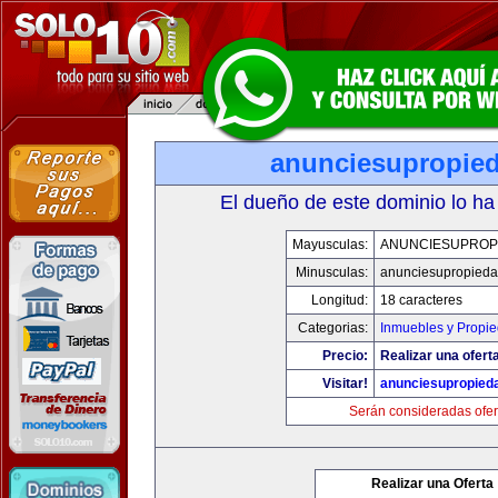
anunciesupropie
El dueño de este dominio lo ha
Mayusculas:
ANUNCIESUPROP
Minusculas:
anunciesupropied
Longitud:
18 caracteres
Categorias:
Inmuebles y Propi
Precio:
Realizar una oferta
Visitar!
anunciesupropied
Serán consideradas ofer
Realizar una Oferta