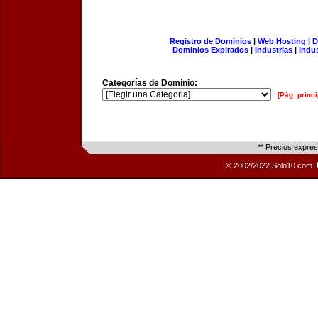
Registro de Dominios
|
Web Hosting
|
D
Dominios Expirados
|
Industrias
|
Indu
Categorías de Dominio:
[Pág. princi
** Precios expre
© 2002/2022 Solo10.com