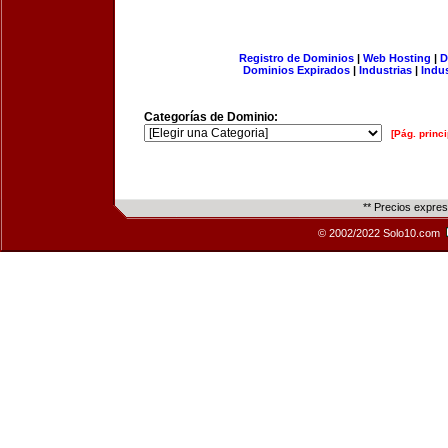
Registro de Dominios
|
Web Hosting
|
D
Dominios Expirados
|
Industrias
|
Indu
Categorías de Dominio:
[Pág. princi
** Precios expre
© 2002/2022 Solo10.com