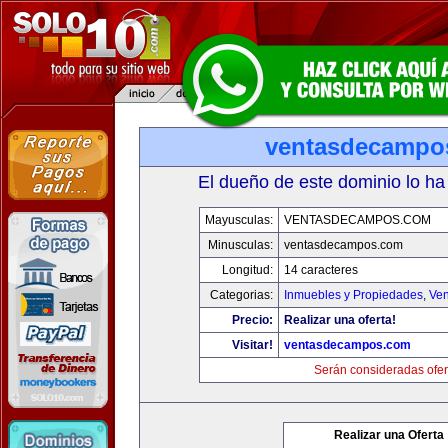
ventasdecampo
El dueño de este dominio lo ha
Mayusculas:
VENTASDECAMPOS.COM
Minusculas:
ventasdecampos.com
Longitud:
14 caracteres
Categorias:
Inmuebles y Propiedades
,
Ven
Precio:
Realizar una oferta!
Visitar!
ventasdecampos.com
Serán consideradas ofer
Realizar una Oferta