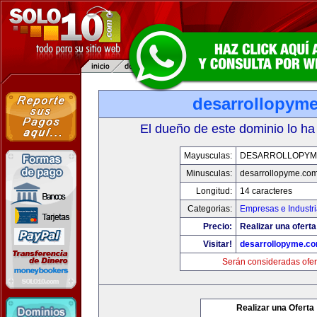
desarrollopym
El dueño de este dominio lo ha
Mayusculas:
DESARROLLOPYM
Minusculas:
desarrollopyme.co
Longitud:
14 caracteres
Categorias:
Empresas e Industr
Precio:
Realizar una oferta
Visitar!
desarrollopyme.c
Serán consideradas ofer
Realizar una Oferta