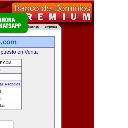
e.com
 puesto en Venta
E.COM
m
ias
,
Negocios
!
om
tas