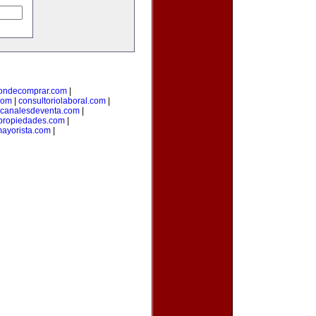
ondecomprar.com
|
com
|
consultoriolaboral.com
|
canalesdeventa.com
|
propiedades.com
|
ayorista.com
|